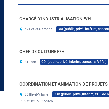
CHARGÉ D'INDUSTRIALISATION F/H
CDI (public, privé, intérim, conco
47 Lot-et-Garonne
CHEF DE CULTURE F/H
CDI (public, privé, intérim, concours, VRP…)
81 Tarn
COORDINATION ET ANIMATION DE PROJETS 
CDD (public, privé, intérim, CDD de 
35 Ille-et-Vilaine
Publiée le 07/08/2026