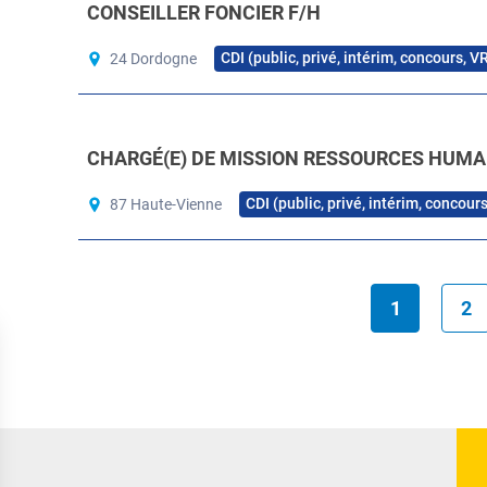
CONSEILLER FONCIER F/H
CDI (public, privé, intérim, concours, V
24 Dordogne
CHARGÉ(E) DE MISSION RESSOURCES HUMA
CDI (public, privé, intérim, concour
87 Haute-Vienne
1
2