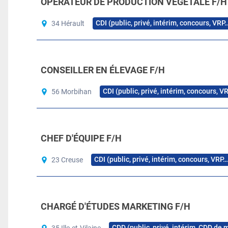
OPÉRATEUR DE PRODUCTION VÉGÉTALE F/H
CDI (public, privé, intérim, concours, VRP
34 Hérault
CONSEILLER EN ÉLEVAGE F/H
CDI (public, privé, intérim, concours, V
56 Morbihan
CHEF D'ÉQUIPE F/H
CDI (public, privé, intérim, concours, VRP…
23 Creuse
CHARGÉ D'ÉTUDES MARKETING F/H
CDD (public, privé, intérim, CDD de 
35 Ille-et-Vilaine