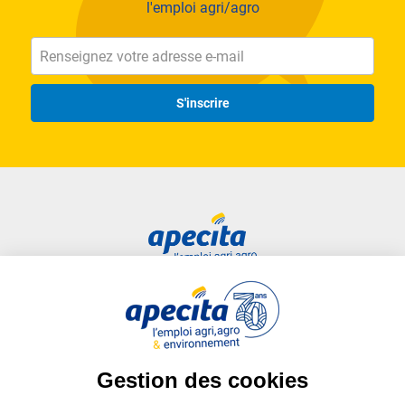
l'emploi agri/agro
S'inscrire
Accès rapide
Liens utiles
Candidat
Plan du site