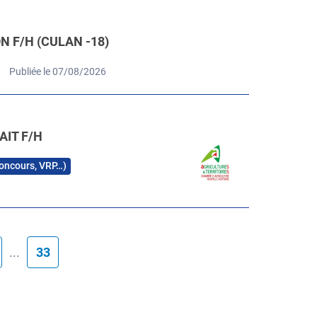
 F/H (CULAN -18)
Publiée le 07/08/2026
AIT F/H
 concours, VRP…)
...
33