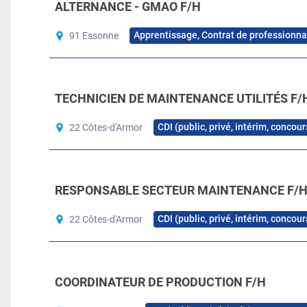
ALTERNANCE - GMAO F/H
Apprentissage, Contrat de professionna
91 Essonne
TECHNICIEN DE MAINTENANCE UTILITÉS F/
CDI (public, privé, intérim, concou
22 Côtes-d'Armor
RESPONSABLE SECTEUR MAINTENANCE F/
CDI (public, privé, intérim, concou
22 Côtes-d'Armor
COORDINATEUR DE PRODUCTION F/H