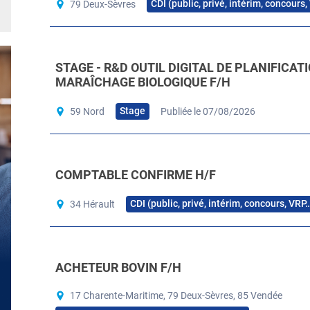
CDI (public, privé, intérim, concours
79 Deux-Sèvres
STAGE - R&D OUTIL DIGITAL DE PLANIFICAT
MARAÎCHAGE BIOLOGIQUE F/H
Stage
59 Nord
Publiée le 07/08/2026
COMPTABLE CONFIRME H/F
CDI (public, privé, intérim, concours, VRP
34 Hérault
ACHETEUR BOVIN F/H
17 Charente-Maritime, 79 Deux-Sèvres, 85 Vendée