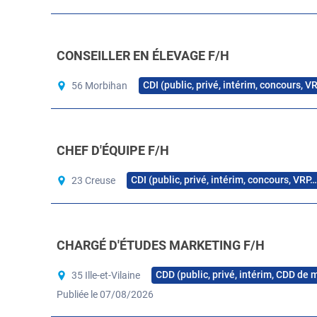
CONSEILLER EN ÉLEVAGE F/H
CDI (public, privé, intérim, concours, V
56 Morbihan
CHEF D'ÉQUIPE F/H
CDI (public, privé, intérim, concours, VRP…
23 Creuse
CHARGÉ D'ÉTUDES MARKETING F/H
CDD (public, privé, intérim, CDD de 
35 Ille-et-Vilaine
Publiée le 07/08/2026