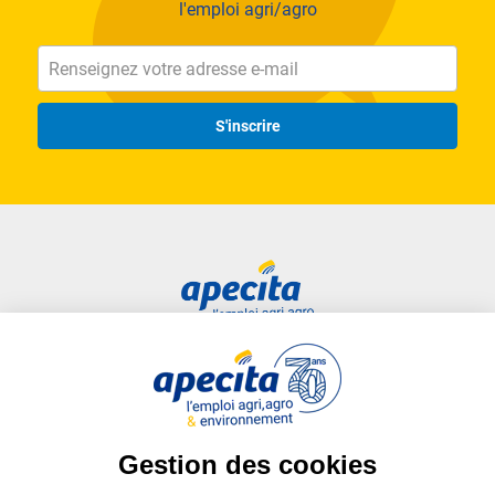
l'emploi agri/agro
S'inscrire
Accès rapide
Liens utiles
Candidat
Plan du site