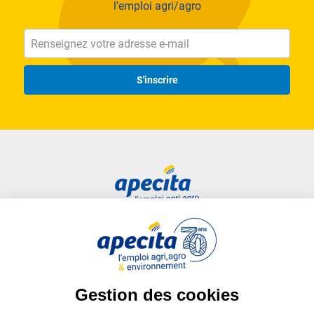
l'emploi agri/agro
S'inscrire
Accès rapide
Liens utiles
Candidat
Plan du site