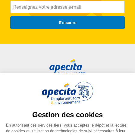
S'inscrire
Accès rapide
Liens utiles
Candidat
Plan du site
Entreprise
FAQ