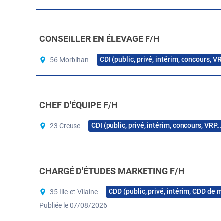
CONSEILLER EN ÉLEVAGE F/H
CDI (public, privé, intérim, concours, V
56 Morbihan
CHEF D'ÉQUIPE F/H
CDI (public, privé, intérim, concours, VRP…
23 Creuse
CHARGÉ D'ÉTUDES MARKETING F/H
CDD (public, privé, intérim, CDD de 
35 Ille-et-Vilaine
Publiée le 07/08/2026