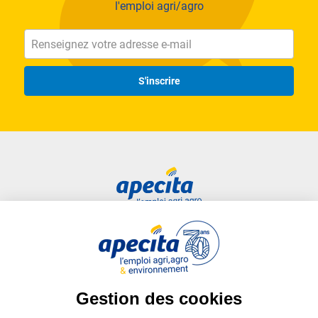
l'emploi agri/agro
S'inscrire
Accès rapide
Liens utiles
Candidat
Plan du site