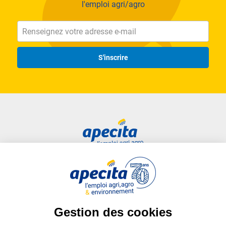
l'emploi agri/agro
S'inscrire
Accès rapide
Liens utiles
Candidat
Plan du site