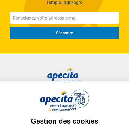
l'emploi agri/agro
S'inscrire
Accès rapide
Liens utiles
Candidat
Plan du site