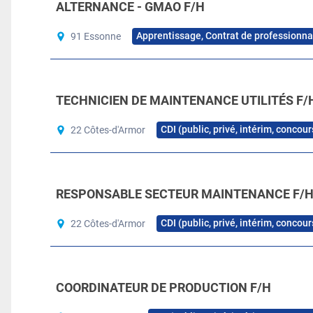
ALTERNANCE - GMAO F/H
Apprentissage, Contrat de professionna
91 Essonne
TECHNICIEN DE MAINTENANCE UTILITÉS F/
CDI (public, privé, intérim, concou
22 Côtes-d'Armor
RESPONSABLE SECTEUR MAINTENANCE F/
CDI (public, privé, intérim, concou
22 Côtes-d'Armor
COORDINATEUR DE PRODUCTION F/H