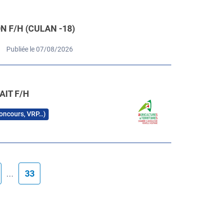
 F/H (CULAN -18)
Publiée le 07/08/2026
AIT F/H
 concours, VRP…)
...
33