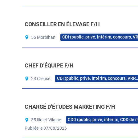
CONSEILLER EN ÉLEVAGE F/H
CDI (public, privé, intérim, concours, V
56 Morbihan
CHEF D'ÉQUIPE F/H
CDI (public, privé, intérim, concours, VRP…
23 Creuse
CHARGÉ D'ÉTUDES MARKETING F/H
CDD (public, privé, intérim, CDD de 
35 Ille-et-Vilaine
Publiée le 07/08/2026