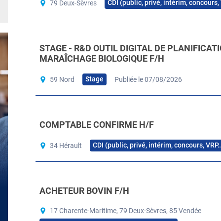
CDI (public, privé, intérim, concours
79 Deux-Sèvres
STAGE - R&D OUTIL DIGITAL DE PLANIFICAT
MARAÎCHAGE BIOLOGIQUE F/H
Stage
59 Nord
Publiée le 07/08/2026
COMPTABLE CONFIRME H/F
CDI (public, privé, intérim, concours, VRP
34 Hérault
ACHETEUR BOVIN F/H
17 Charente-Maritime, 79 Deux-Sèvres, 85 Vendée