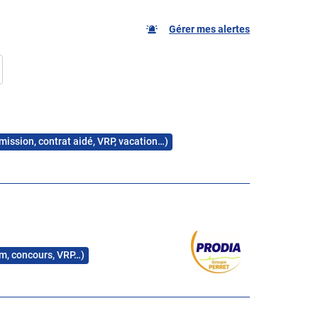
Gérer mes alertes
 mission, contrat aidé, VRP, vacation…)
rim, concours, VRP…)