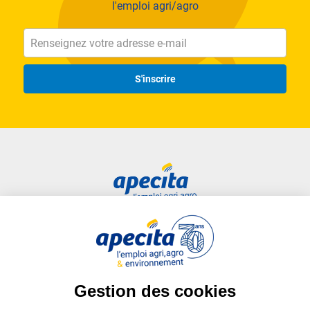
l'emploi agri/agro
S'inscrire
Accès rapide
Liens utiles
Candidat
Plan du site