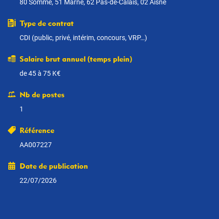
80 Somme, 51 Marne, 62 Pas-de-Calais, 02 Aisne
Type de contrat
CDI (public, privé, intérim, concours, VRP…)
Salaire brut annuel (temps plein)
de 45 à 75 K€
Nb de postes
1
Référence
AA007227
Date de publication
22/07/2026