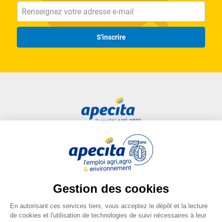
S'inscrire
Accès rapide
Liens utiles
Candidat
Plan du site
Entreprise
FAQ