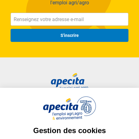
l'emploi agri/agro
S'inscrire
Accès rapide
Liens utiles
Candidat
Plan du site