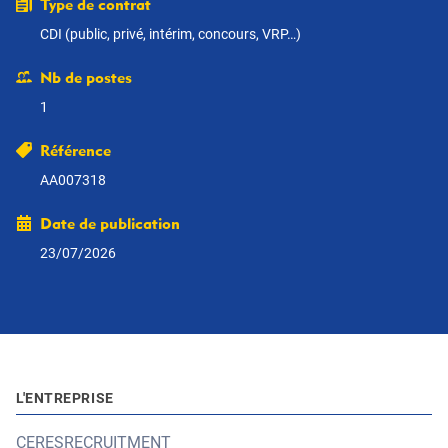
Type de contrat
CDI (public, privé, intérim, concours, VRP…)
Nb de postes
1
Référence
AA007318
Date de publication
23/07/2026
L'ENTREPRISE
CERESRECRUITMENT