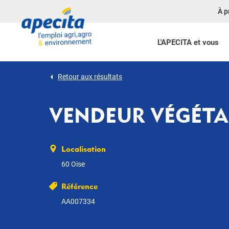
À p
L'APECITA et vous
Retour aux résultats
VENDEUR VÉGÉTA
Localisation
60 Oise
Référence
AA007334