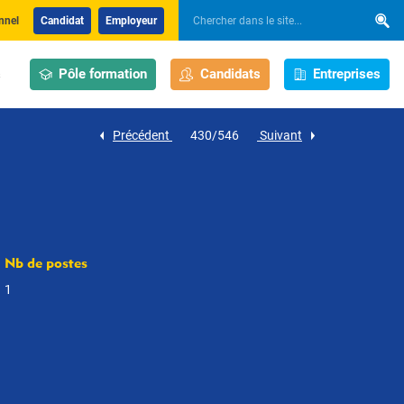
nnel
Candidat
Employeur
Pôle formation
Candidats
Entreprises
s
Précédent
430/546
Suivant
Nb de postes
1