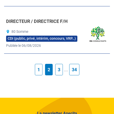
DIRECTEUR / DIRECTRICE F/H
80 Somme
CDI (public, privé, intérim, concours, VRP…)
Publiée le 06/08/2026
1
2
3
...
34
La newsletter Apecita