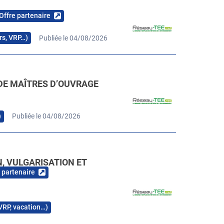
Offre partenaire
urs, VRP…)
Publiée le 04/08/2026
DE MAÎTRES D’OUVRAGE
)
Publiée le 04/08/2026
N, VULGARISATION ET
 partenaire
 VRP, vacation…)