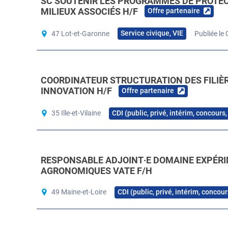
SC SOUTENIR LES PROGRAMMES DE PROTECT
MILIEUX ASSOCIÉS H/F
Offre partenaire
Service civique, VIE
47 Lot-et-Garonne
Publiée le
COORDINATEUR STRUCTURATION DES FILIÈ
INNOVATION H/F
Offre partenaire
CDI (public, privé, intérim, concours
35 Ille-et-Vilaine
RESPONSABLE ADJOINT·E DOMAINE EXPÉRI
AGRONOMIQUES VATE F/H
CDI (public, privé, intérim, concou
49 Maine-et-Loire