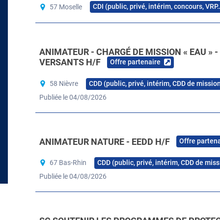
CDI (public, privé, intérim, concours, VRP
57 Moselle
ANIMATEUR - CHARGÉ DE MISSION « EAU » 
VERSANTS H/F
Offre partenaire
CDD (public, privé, intérim, CDD de mission
58 Nièvre
Publiée le 04/08/2026
ANIMATEUR NATURE - EEDD H/F
Offre parten
CDD (public, privé, intérim, CDD de miss
67 Bas-Rhin
Publiée le 04/08/2026