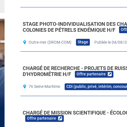
STAGE PHOTO-INDIVIDUALISATION DES CH
COLONIES DE PÉTRELS ENDÉMIQUE H/F
Off
Stage
Outre-mer (DROM-COM)
Publiée le 04/08/
CHARGÉ DE RECHERCHE - PROJETS DE RUIS
D'HYDROMÉTRIE H/F
Offre partenaire
CDI (public, privé, intérim, concou
76 Seine-Maritime
CHARGÉ DE MISSION SCIENTIFIQUE - ÉCOLO
Offre partenaire