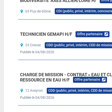
BIODIVERSITÉ' AXES ALLIER/LOIRE H/
Offre 
CDI (public, privé, intérim, concour
63 Puy-de-Dôme
TECHNICIEN GEMAPI H/F
Offre partenaire
CDD (public, privé, intérim, CDD de missio
23 Creuse
Publiée le 04/08/2026
CHARGE DE MISSION - CONTRAT « EAU ET CL
RESSOURCE EN EAU H/F
Offre partenaire
CDD (public, privé, intérim, CDD de missi
12 Aveyron
Publiée le 04/08/2026