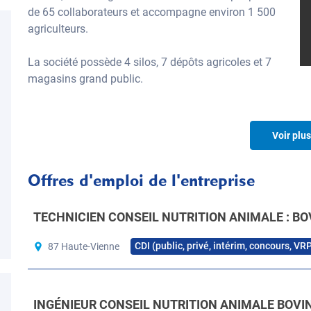
de 65 collaborateurs et accompagne environ 1 500
agriculteurs.
La société possède 4 silos, 7 dépôts agricoles et 7
magasins grand public.
Voir plus
Nos expertises
Offres d'emploi de l'entreprise
TECHNICIEN CONSEIL NUTRITION ANIMALE : BOV
1. Agronomie : - Itinéraires
2. Zootechnie : - 
techniques grandes cultures (blé,
en élevages ruminants
CDI (public, privé, intérim, concours, VR
87 Haute-Vienne
orge, avoine, triticale, maïs, colza,
viande, bovins lait, ovi
tournesol, prairies) - Malherbologie
Calculs de rations - Bi
fourragers - Suivi des
d’élevage (GMQ)
INGÉNIEUR CONSEIL NUTRITION ANIMALE BOVIN