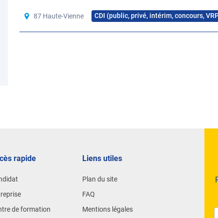
CDI (public, privé, intérim, concours, VR
87 Haute-Vienne
cès rapide
Liens utiles
ndidat
Plan du site
reprise
FAQ
tre de formation
Mentions légales