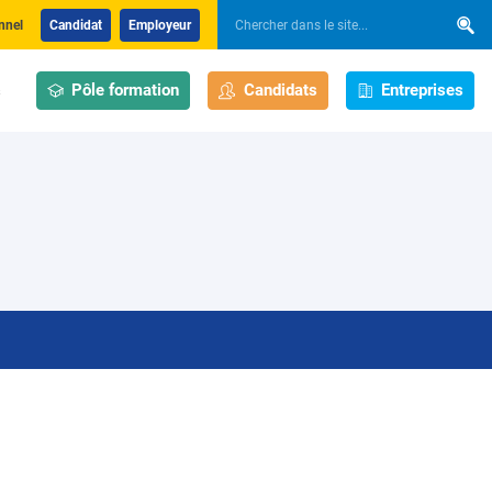
nnel
Candidat
Employeur
Pôle formation
Candidats
Entreprises
s