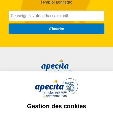
l'emploi agri/agro
S'inscrire
Accès rapide
Liens utiles
Candidat
Plan du site