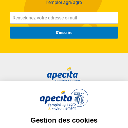
l'emploi agri/agro
S'inscrire
Accès rapide
Liens utiles
Candidat
Plan du site