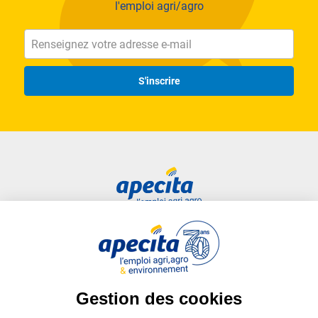
l'emploi agri/agro
S'inscrire
Accès rapide
Liens utiles
Candidat
Plan du site