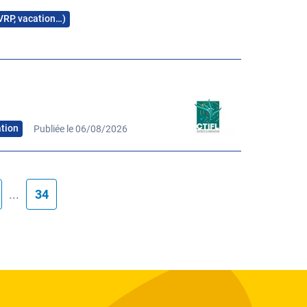
 VRP, vacation…)
ation
Publiée le 06/08/2026
...
34