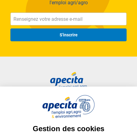
l'emploi agri/agro
S'inscrire
Accès rapide
Liens utiles
Candidat
Plan du site