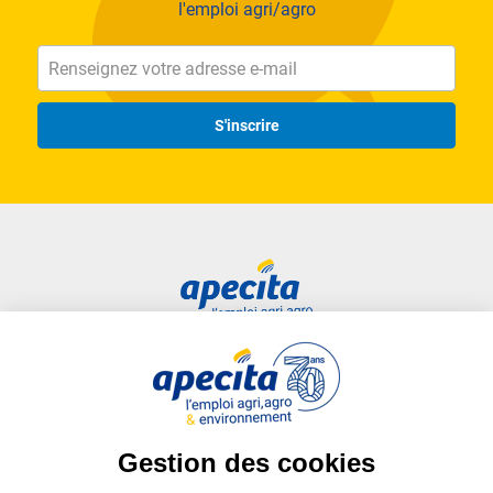
l'emploi agri/agro
S'inscrire
Accès rapide
Liens utiles
Candidat
Plan du site