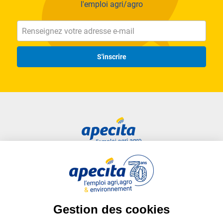
l'emploi agri/agro
S'inscrire
Accès rapide
Liens utiles
Candidat
Plan du site