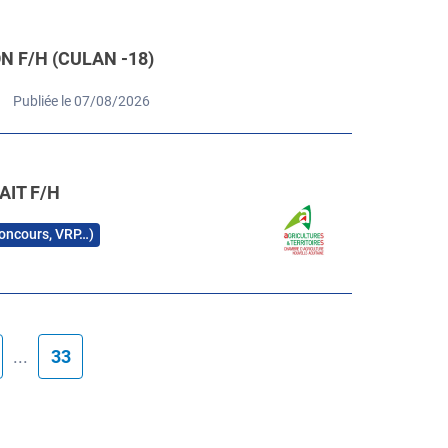
 F/H (CULAN -18)
Publiée le 07/08/2026
AIT F/H
 concours, VRP…)
...
33