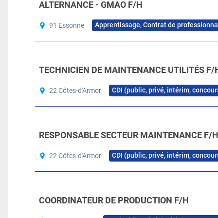
ALTERNANCE - GMAO F/H
Apprentissage, Contrat de professionna
91 Essonne
TECHNICIEN DE MAINTENANCE UTILITÉS F/
CDI (public, privé, intérim, concou
22 Côtes-d'Armor
RESPONSABLE SECTEUR MAINTENANCE F/
CDI (public, privé, intérim, concou
22 Côtes-d'Armor
COORDINATEUR DE PRODUCTION F/H