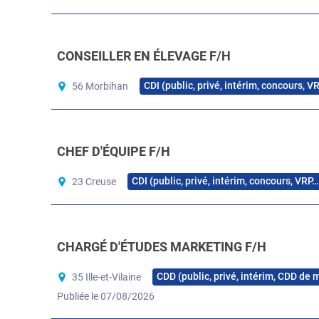
CONSEILLER EN ÉLEVAGE F/H
CDI (public, privé, intérim, concours, V
56 Morbihan
CHEF D'ÉQUIPE F/H
CDI (public, privé, intérim, concours, VRP…
23 Creuse
CHARGÉ D'ÉTUDES MARKETING F/H
CDD (public, privé, intérim, CDD de 
35 Ille-et-Vilaine
Publiée le 07/08/2026