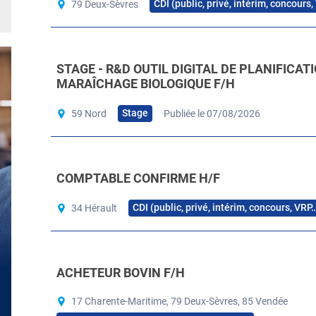
CDI (public, privé, intérim, concours
79 Deux-Sèvres
STAGE - R&D OUTIL DIGITAL DE PLANIFICAT
MARAÎCHAGE BIOLOGIQUE F/H
Stage
59 Nord
Publiée le 07/08/2026
COMPTABLE CONFIRME H/F
CDI (public, privé, intérim, concours, VRP
34 Hérault
ACHETEUR BOVIN F/H
17 Charente-Maritime, 79 Deux-Sèvres, 85 Vendée