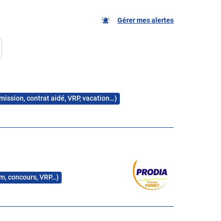
Gérer mes alertes
 mission, contrat aidé, VRP, vacation…)
rim, concours, VRP…)