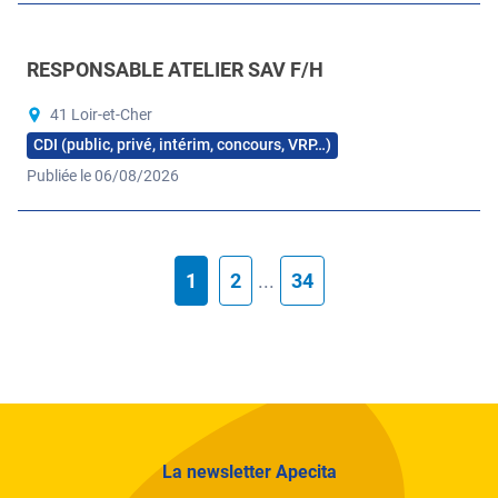
RESPONSABLE ATELIER SAV F/H
41 Loir-et-Cher
CDI (public, privé, intérim, concours, VRP…)
Publiée le 06/08/2026
1
2
...
34
La newsletter Apecita