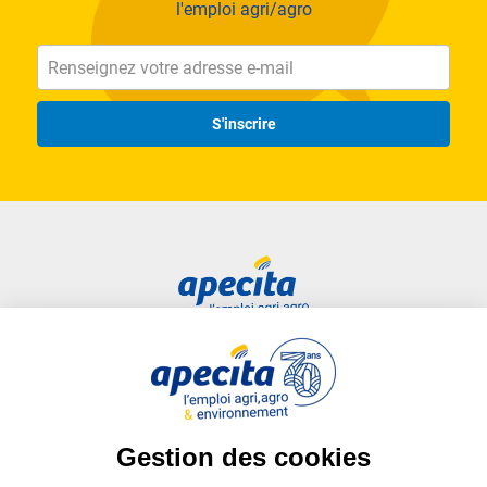
l'emploi agri/agro
S'inscrire
Accès rapide
Liens utiles
Candidat
Plan du site