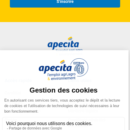
S'inscrire
Accès rapide
Liens utiles
Candidat
Plan du site
Entreprise
FAQ
Centre de formation
Mentions légales
Presse
Conditions générales
d'utilisation