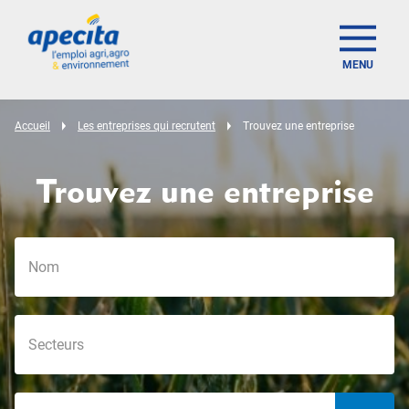
MENU
Accueil
Les entreprises qui recrutent
Trouvez une entreprise
Trouvez une entreprise
offer_search_localization_label