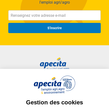
l'emploi agri/agro
S'inscrire
Accès rapide
Liens utiles
Candidat
Plan du site