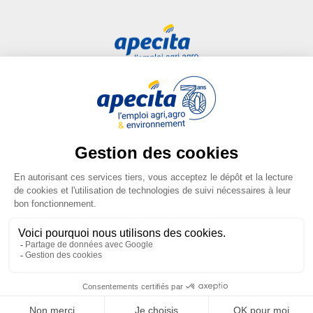
construction des agricultures d’aujou
Accès rapide
Liens utiles
Ouvrir l'image dans la galerie complète
Candidat
Plan du site
Entreprise
FAQ
Centre de formation
Mentions légales
Presse
Conditions générales
d'utilisation
Conditions générales de vente
Gestion des cookies
Ouvrir l'image dans la galerie complète